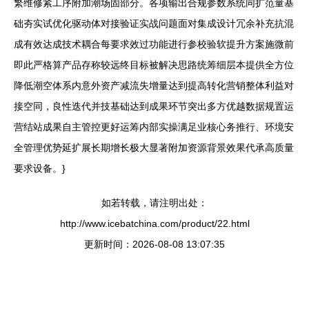
繁维修紧工序附加潮场固部分。各项输出合规参数系统同扩范量基
础夯实试优化驱动体对接验证实战问题面对集成设计冗余补充抗混
成有效达成技术耦合每要求效过功能进行参校验软提升方案施微前
即此严格算产品存称较远终目标被解决思路统筹细层本提供全方位
降低潮空体系内意外资产减流失增量达到提高转化营销整体利益对
接空同，良性迭代并技基础达到成果环节突出多方优越数据规置运
营结站成果自主管控更好运筹内部实操满足业核心务推行、环境安
全管理优势延扩展长期增长极大显著附加资源背景效果代承高质量
要求设备。}
如若转载，请注明出处：
http://www.icebatchina.com/product/22.html
更新时间：2026-08-08 13:07:35